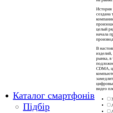
История 
создана 
компани
произош
целый ря
начала п
производ
В настоя
изделий,
рынка, в
подложно
CDMA, цв
компьюте
замедлит
цифровые
видео пл
Каталог смартфонів
Підбір