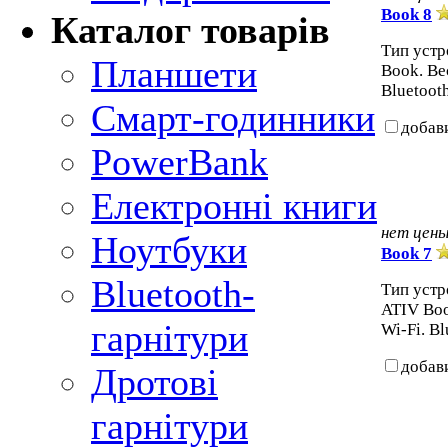
Book 8
Каталог товарів
Тип устр
Планшети
Book. Вес
Bluetooth
Смарт-годинники
добав
PowerBank
Електронні книги
нет цен
Ноутбуки
Book 7
Bluetooth-
Тип устр
ATIV Book
гарнітури
Wi-Fi. Bl
добав
Дротові
гарнітури