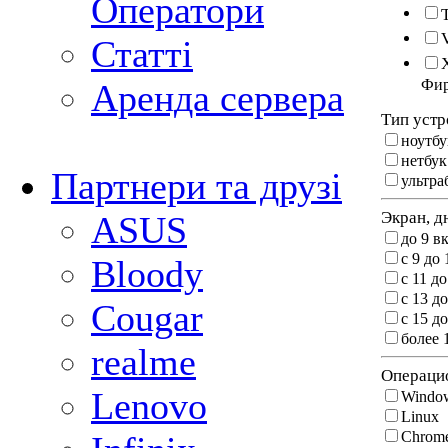
Оператори
Статті
Фи
Аренда сервера
Тип устр
ноутбу
нетбук
Партнери та друзі
ультра
Экран, д
ASUS
до 9 в
c 9 до 
Bloody
c 11 до
c 13 до
Cougar
c 15 до
более 
realme
Операцио
Lenovo
Windo
Linux
Chrom