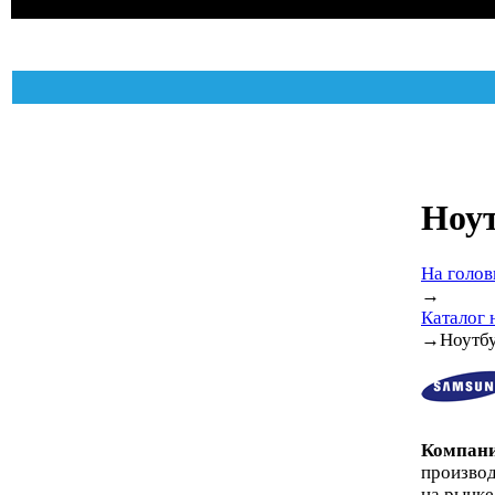
Ноу
На голов
→
Каталог 
→
Ноутб
Компани
производ
на рынке