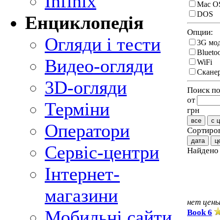
Infinix
Mac O
DOS
Енциклопедія
Опции:
Огляди і тести
3G мо
Blueto
Видео-огляди
WiFi
Сканер
3D-огляди
Поиск по
от
Терміни
грн
все
с 
Оператори
Сортиров
дата
ц
Сервіс-центри
Найден
Інтернет-
магазини
нет цен
Мобильні сайти
Book 6