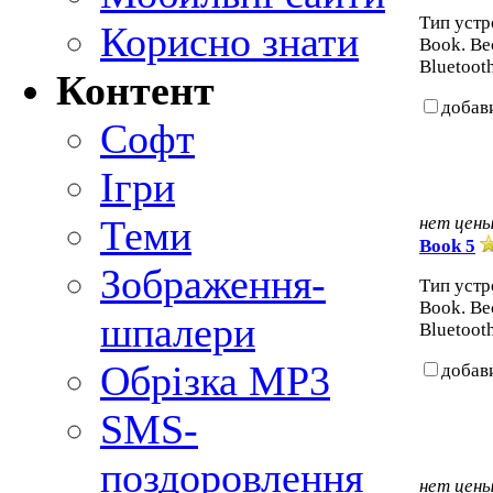
Тип устр
Корисно знати
Book. Вес
Bluetooth
Контент
добав
Софт
Ігри
нет цен
Теми
Book 5
Зображення-
Тип устр
Book. Вес
шпалери
Bluetooth
Обрізка MP3
добав
SMS-
поздоровлення
нет цен