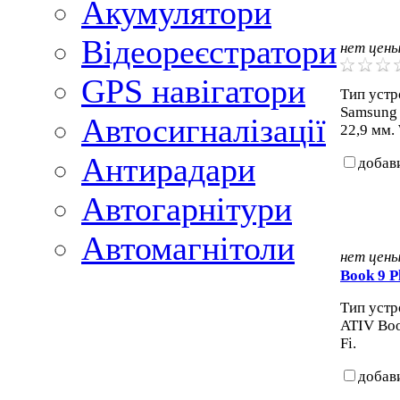
Акумулятори
Відеореєстратори
нет цен
GPS навігатори
Тип устр
Samsung S
Автосигналізації
22,9 мм. 
Антирадари
добав
Автогарнітури
Автомагнітоли
нет цен
Book 9 P
Тип устр
ATIV Boo
Fi.
добав