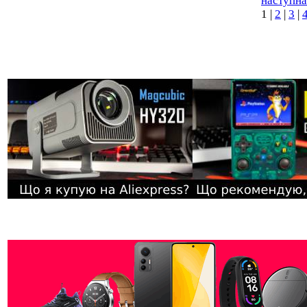
наступна
1
|
2
|
3
|